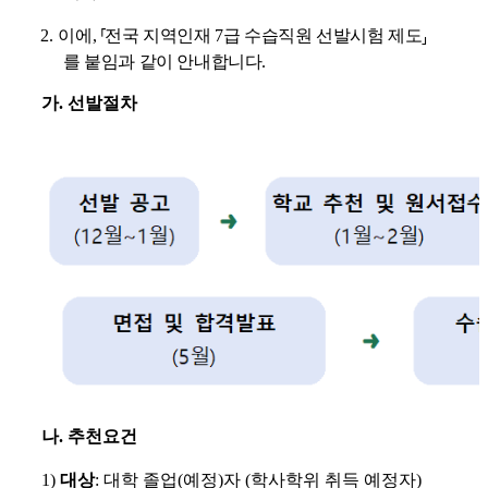
2.
이에
,
⸢
전국 지역인재
7
급 수습직원 선발시험 제도
⸥
를 붙임과 같이 안내합니다.
가
.
선발절차
나
.
추천요건
1)
대상
:
대학 졸업
(
예정
)
자
(
학사학위 취득 예정자
)