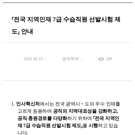
⸢전국 지역인재 7급 수습직원 선발시험 제
도⸥ 안내
2026.06.10
경제학부
189
1.
인사혁신처
에서는 전국 광역시
‧
도의 우수 인재를
고르게 등용하여
공직의 지역대표성을 강화하고
,
공직 충원경로를 다양화
하기 위하여
⸢
전국 지역인
재
7
급 수습직원 선발시험 제도
⸥
를
시행
하고 있습
니다
.