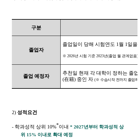
구분
졸업일이 당해 시험연도
1
월
1
일을
졸업자
※
2026
년 시험 기준
2023
년
(
졸업 월 관계없음
)
추천일 현재 각 대학이 정하는 졸
졸업 예정자
(
在籍
)
중인 자
(
※
수습시작 전까지 졸업하지
2)
성적요건
*
-
학과성적 상위
10%
이내
* 2027
년부터 학과성적 상
위
15%
이내로 확대 예정