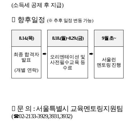
(
소득세 공제 후 지급
)
󰏚
향후일정
(
※
추후 일정 변동 가능
)
8.14.(
목
)
8.18.(
월
)~8.29.(
금
)
9
월 초
~
➨
➨
최종 합격자
오리엔테이션 및
서울런
발표
사전필수교육 등
멘토링 진행
수료
(
개별 연락
)
󰏚
문 의
:
서울특별시 교육멘토링지원팀
(
☎
02-2133-3929,3931,3932)