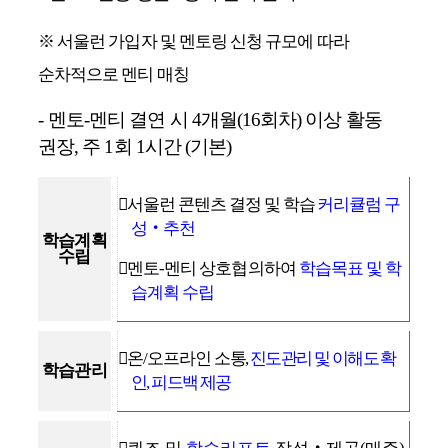
※
서울런 가입자 및 멘토링 신청 규모에 따라
순차적으로 멘티 매칭
-
멘토
-
멘티 결연 시
4
개월
(16
회차
)
이상 활동
권장
,
주
1
회
1
시간
(
기본
)
󰋯
서울런
콘텐츠 결정 및 학습
커리큘럼 구
성
‧
추천
학습계획
수립
󰋯
멘토
-
멘티 상호협의하여
학습목표 및 학
습계획 수립
󰋯
온
/
오프라인
소통
,
진도관리 및 이해도 확
학습관리
인
,
피드백 제공