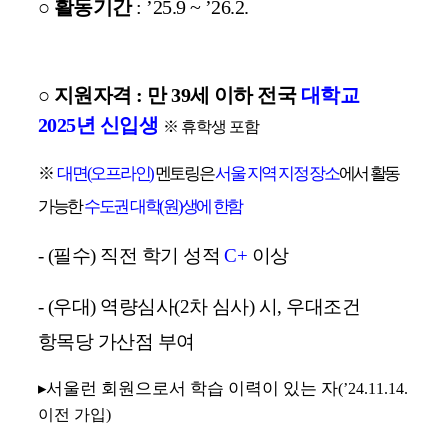
○
활동기간
: ’25.9 ~ ’26.2.
○
지원자격
:
만
39
세 이하 전국
대학교
2025
년 신입생
※
휴학생 포함
※
대면
(
오프라인
)
멘토링은
서울 지역 지정 장소
에서 활동
가능한
수도권 대학
(
원
)
생에 한함
- (
필수
)
직전 학기 성적
C+
이상
- (
우대
)
역량심사
(2
차 심사
)
시
,
우대조건
항목당 가산점 부여
▸
서울런 회원으로서 학습 이력이 있는 자
(’24.11.14.
이전 가입
)