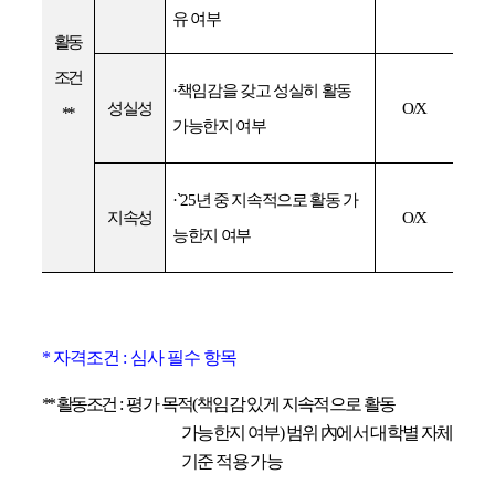
유 여부
활동
조건
·
책임감을 갖고 성실히 활동
성실성
O/X
**
가능한지 여부
·`25
년 중 지속적으로 활동 가
지속성
O/X
능한지 여부
*
자격조건
:
심사 필수 항목
**
활동조건
:
평가 목적
(
책임감 있게 지속적으로 활동
가능한지 여부
)
범위
內
에서 대학별 자체
기준 적용 가능