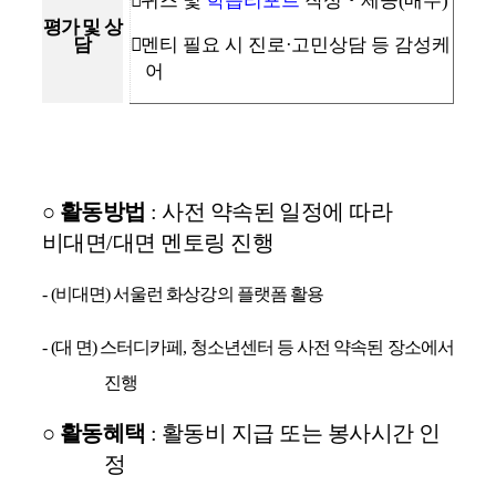
󰋯
퀴즈 및
학습리포트
작성
‧
제공
(
매주
)
평가 및 상
담
󰋯
멘티 필요 시 진로
·
고민상담 등 감성케
어
○
활동방법
:
사전 약속된 일정에 따라
비대면
/
대면 멘토링 진행
-
(
비대면
)
서울런 화상강의 플랫폼 활용
-
(
대 면
)
스터디카페
,
청소년센터 등 사전 약속된 장소에서
진행
○
활동혜택
:
활동비 지급 또는 봉사시간 인
정