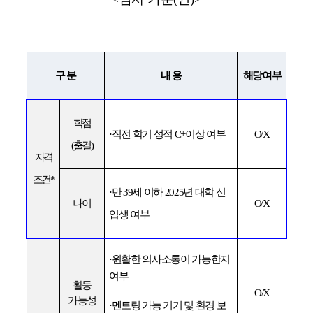
구 분
내 용
해당여부
학점
·
직전 학기 성적
C+
이상 여부
O/X
(
출결
)
자격
조건
*
·
만
39
세 이하
2025
년 대학 신
나이
O/X
입생 여부
·
원활한 의사소통이 가능한지
여부
활동
O/X
가능성
·
멘토링 가능 기기 및 환경 보