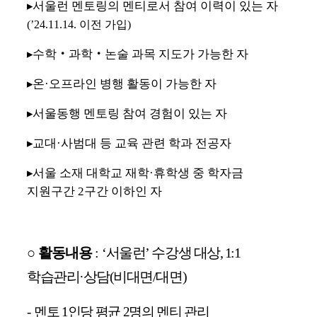
▸
서울런 멘토링의 멘티로서 참여 이력이 있는 자
(’24.11.14.
이전 가입
)
▸
수학
‧
과학
‧
논술 과목 지도가 가능한 자
▸
온
·
오프라인 병행 활동이 가능한 자
▸
서울동행 멘토링 참여 경험이 있는 자
▸
교대
·
사범대 등 교육 관련 학과 전공자
▸
서울 소재 대학교 재학
·
휴학생 중 학자금
지원구간
2
구간 이하인 자
○
활동내용
:
‘
서울런
’
수강생 대상
, 1:1
학습관리
·
상담
(
비대면
/
대면
)
-
멘토
1
인당 평균
2
명의 멘티 관리