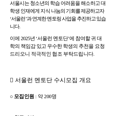
서울시는 청소년의 학습 어려움을 해소하고 대
학생 인재에게 지식
나눔의 기회를 제공하고자
‘
서울런
’
과 연계한 멘토링 사업을 추진하고 있습
니다
.
이에
2025
년
‘
서울런 멘토단
’
에 참여할 귀 대
학의 책임감 있고 우수한 학생
의 추천
을 요청
드리오니 적극적인 협조 부탁드립니다
.
󰏚
서울런 멘토단 수시모집 개요
○
모집인원
:
약
200
명