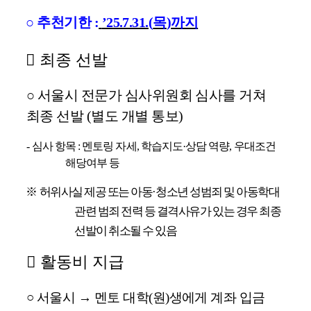
○
추천기한
:
’25.7.31.(
목
)
까지
󰏚
최종 선발
○
서울시 전문가 심사위원회 심사를 거쳐
최종 선발
(
별도 개별 통보
)
-
심사 항목
:
멘토링 자세
,
학습지도
·
상담 역량
,
우대조건
해당여부 등
※
허위사실 제공 또는 아동
·
청소년 성범죄 및 아동학대
관련 범죄 전력 등 결격사유가 있는 경우 최종
선발이 취소될 수 있음
󰏚
활동비 지급
○
서울시
→
멘토 대학
(
원
)
생에게 계좌 입금