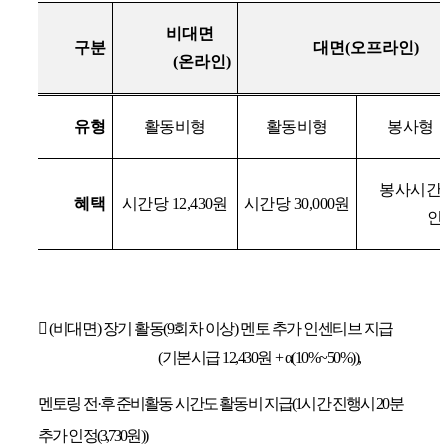
비대면
구분
대면
(
오프라인
)
(
온라인
)
유형
활동비형
활동비형
봉사형
봉사시간
혜택
시간당
12,430
원
시간당
30,000
원
인
󰋻
(
비대면
)
장기 활동
(9
회차 이상
)
멘토 추가 인센티브 지급
(
기본시급
12,430
원
+
α
(10%~50%)),
멘토링 전
·
후 준비활동 시간도 활동비 지급
(1
시간 진행시
20
분
추가 인정
(3,730
원
))