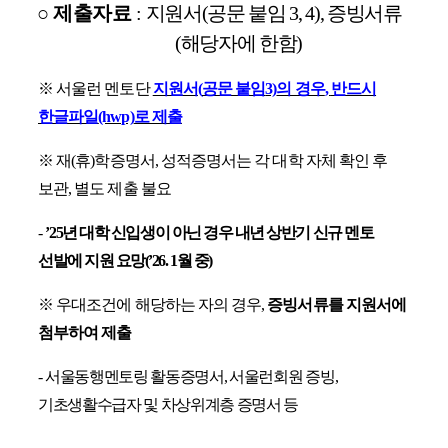
○
제출자료
:
지원서
(
공문 붙임
3, 4),
증빙서류
(
해당자에 한함
)
※
서울런 멘토단
지원서
(
공문 붙임
3)
의 경우
,
반드시
한글파일
(hwp)
로 제출
※
재
(
휴
)
학증명서
,
성적증명서는 각 대학 자체 확인 후
보관
,
별도 제출 불요
-
’
25
년 대학 신입생이 아닌 경우 내년 상반기 신규 멘토
선발에 지원 요망
(’26. 1
월 중
)
※
우대조건에 해당하는 자의 경우
,
증빙서류를 지원서에
첨부하여 제출
-
서울동행멘토링 활동증명서
,
서울런회원 증빙
,
기초생활수급자 및 차상위계층 증명서 등