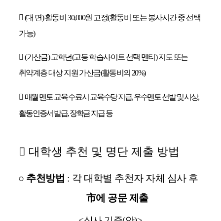
󰋻
(
대 면
)
활동비
30,000
원 고정
(
활동비 또는 봉사시간 중 선택
가능
)
󰋻
(
가산금
)
고학년
(
고등 학습사이트 선택 멘티
)
지도 또는
취약계층 대상 지원 가산금
(
활동비의
20%)
󰋻
매월 멘토 교육 수료시 교육수당 지급
,
우수멘토 선발 및 시상
,
활동인증서 발급
,
장학금 지급 등
󰏚
대학생 추천 및 명단 제출 방법
○
추천방법
:
각 대학별 추천자 자체 심사 후
市
에 공문 제출
<
심사 기준
(
안
)>