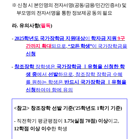
※
신청 시 본인명의 전자서명
(
공동
/
금융
/
민간인증서
)
및
부모명의 전자서명을 통한 정보제공 동의 필요
라
.
유의사항
(
필독
)
-
2025
학년도 국가장학금 지원대상
이
학자금 지원
9
구
간까지 확대
되므로
,
“
모든 학생
”
이
국가장학금을
신청
-
창조장학
장학생은
국가장학금
Ⅰ
유형을 신청한 학
생 중
에서
선발
하므로
,
창조장학 장학금 수혜
를 원하는 학생은
반드시 국가장학금
Ⅰ
유형을
신청
하여야 함에 유의
<
참고
>
창조장학 선발 기준
('25
학년도
1
학기 기준
)
-
직전학기 평균평점이
1.75(
실점
70
점
)
이상
이고
,
12
학점 이상 이수
한 학생