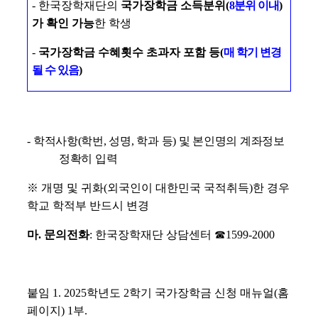
-
한국장학재단의
국가장학금 소득분위
(
8
분위 이내
)
가 확인 가능
한 학생
-
국가장학금 수혜횟수 초과자 포함 등
(
매 학기 변경
될 수 있음
)
-
학적사항
(
학번
,
성명
,
학과 등
)
및 본인명의 계좌정보
정확히 입력
※
개명 및 귀화
(
외국인이 대한민국 국적취득
)
한 경우
학교 학적부 반드시 변경
마
.
문의전화
:
한국장학재단 상담센터
☎
1599-2000
붙임
1. 2025
학년도
2
학기 국가장학금 신청 매뉴얼
(
홈
페이지
) 1
부
.