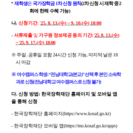
*
재학생
은
국가장학금
1
차 신청
원칙
(2
차 신청 시 재학 중
2
회에 한해 수혜 가능
)
나
.
신청기간
:
'
25. 8. 13.(
수
) ~ 9. 10.(
수
) 18:00
-
서류제출
및
가구원 정보제공 동의 기간
:
'
25.
8. 13.(
수
)
~
'
25.
9. 17.(
수
)
18:00
※
주말
․
공휴일 포함
24
시간 신청 가능
,
마지막 날은
18
시 마감
※
여수캠퍼스 학생
: “
전남대학교
(
본교
)”
선택 후 본인 소속학
과로 신청
(
전남대학교 여수캠퍼스로 신청 불가
)
다
.
신청 방법
:
한국장학재단 홈페이지 및 모바일 앱
을 통해 신청
-
한국장학재단 홈페이지
(https://www.kosaf.go.kr)
-
한국장학재단 모바일 앱
(https://mo.kosaf.go.kr/apps)