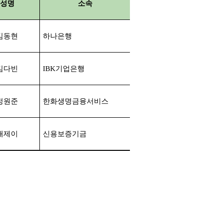
성명
소속
김동현
하나은행
김다빈
IBK
기업은행
정원준
한화생명금융서비스
채제이
신용보증기금