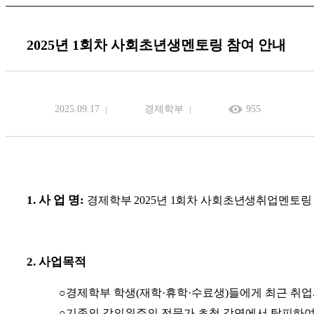
2025년 1회차 사회초년생멘토링 참여 안내
2025.09.17
경제학부
955
1.
사 업 명
:
경제학부
2025
년
1
회차 사회초년생취업멘토링
2.
사업목적
○
경제학부 학생
(
재학
·
휴학
·
수료생
)
들에게 최근 취업
○
기존의 강의위주의 전문가 초청 강연에서 탈피하