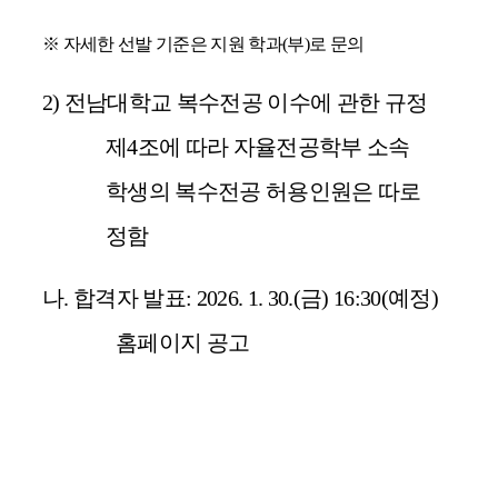
※
자세한 선발 기준은 지원 학과
(
부
)
로 문의
2)
전남대학교 복수전공 이수에 관한 규정
제
4
조에 따라 자율전공학부 소속
학생의 복수전공 허용인원은 따로
정함
나
.
합격자 발표
: 2026. 1. 30.(
금
) 16:30(
예정
)
홈페이지 공고