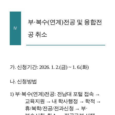
부
·
복수
(
연계
)
전공 및 융합전
Ⅳ
공 취소
가
.
신청기간
: 2026. 1. 2.(
금
) ~ 1. 6.(
화
)
나
.
신청방법
1)
부
·
복수
(
연계
)
전공
:
전남대 포털 접속
→
교육지원
→
내 학사행정
→
학적
→
휴
/
복학
/
전공
/
전과신청
→
부
·