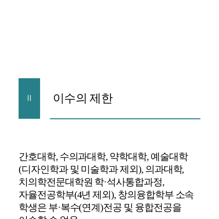
이수의 제한
Ⅱ
간호대학
,
수의과대학
,
약학대학
,
예술대학
(
디자인학과 및 미술학과 제외
),
의과대학
,
치의학전문대학원 학
·
석사통합과정
,
자율전공학부
(4
년 제외
),
창의융합학부 소속
학생은 부
·
복수
(
연계
)
전공 및 융합전공을