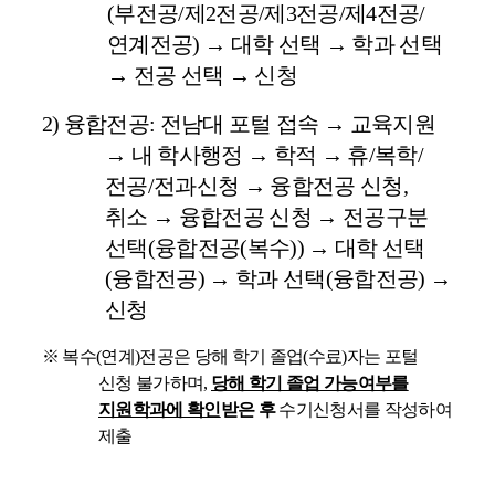
(
부전공
/
제
2
전공
/
제
3
전공
/
제
4
전공
/
연계
전공
)
→
대학 선택
→
학과 선택
→
전공 선택
→
신청
2)
융합전공
:
전남대 포털 접속
→
교육지원
→
내 학사행정
→
학적
→
휴
/
복학
/
전공
/
전과신청
→
융합전공 신청
,
취소
→
융합전공 신청
→
전공구분
선택
(
융합전공
(
복수
))
→
대학 선택
(
융합전공
)
→
학과 선택
(
융합전공
)
→
신청
※
복수
(
연계
)
전공은 당해 학기 졸업
(
수료
)
자는 포털
신청 불가하며
,
당해 학기 졸업 가능여부를
지원학과에 확인
받은 후
수기신청서를 작성하여
제출