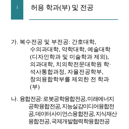
허용 학과
(
부
)
및 전공
Ⅰ
가
.
복수전공 및 부전공
:
간호대학
,
수의과대학
,
약학대학
,
예술대학
(
디자인학과 및 미술학과 제외
),
의과대학
,
치의학전문대학원 학
·
석사통합과정
,
자율전공학부
,
창의융합학부를 제외한 전 학과
(
부
)
나
.
융합전공
:
로봇공학융합전공
,
미래에너지
공학융합전공
,
지능실감미디어융합전
공
,
데이터사이언스융합전공
,
지식재산
융합전공
,
국제개발협력학융합전공