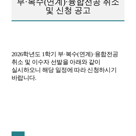
부
·
복수
(
연계
)·
융합전공 취소
및 신청 공고
2026
학년도
1
학기 부
·
복수
(
연계
)·
융합전공
취소
및 이수자 선발을 아래와 같이
실시하오니 해당 일정에 따라 신청하시기
바
랍니다
.