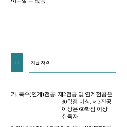
이수할 수 없음
Ⅲ
지원 자격
가
.
복수
(
연계
)
전공
:
제
2
전공 및 연계전공은
30
학점 이상
,
제
3
전공
이상은
60
학점 이상
취득자