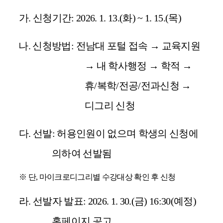
가
.
신청기간
: 2026. 1. 13.(
화
) ~ 1. 15.(
목
)
나
.
신청방법
:
전남대 포털 접속
→
교육지원
→
내 학사행정
→
학적
→
휴
/
복학
/
전공
/
전과신청
→
디그리 신청
다
.
선발
:
허용인원이 없으며 학생의 신청에
의하여 선발됨
※
단
,
마이크로디그리별 수강대상 확인 후 신청
라
.
선발자 발표
: 2026. 1. 30.(
금
) 16:30(
예정
)
홈페이지 공고