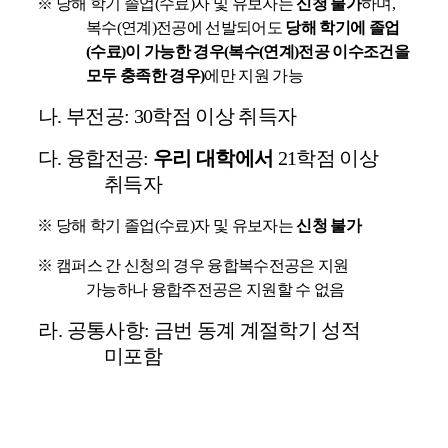
※
당해 학기 졸업
(
수료
)
자 및 유보자는
신청 불가
하며
,
복수
(
연계
)
전공에 선발되어도
당해 학기에 졸업
(
수료
)
이 가능한 경우
(
복수
(
연계
)
전공 이수조건을
모두 충족한 경우
)
에만 지원 가능
나
.
부전공
: 30
학점 이상 취득자
다
.
융합전공
:
우리 대학에서
21
학점 이상
취득자
※
당해 학기 졸업
(
수료
)
자 및 유보자는
신청 불가
※
캠퍼스 간 신청의 경우 융합복수전공은 지원
가능하나 융합주전공은 지원할 수 없음
라
.
공통사항
:
금번 동계 계절학기 성적
미포
함