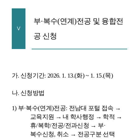
부
·
복수
(
연계
)
전공 및 융합전
Ⅴ
공 신청
가
.
신청기간
: 2026. 1. 13.(
화
) ~ 1. 15.(
목
)
나
.
신청방법
1)
부
·
복수
(
연계
)
전공
:
전남대 포털 접속
→
교육지원
→
내 학사행정
→
학적
→
휴
/
복학
/
전공
/
전과신청
→
부
·
복수신청
,
취소
→
전공구분 선택