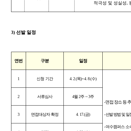
적극성 및 성실성
,
3)
선발 일정
연번
구분
일정
1
신청 기간
4. 2.(
목
)
~
4. 8.(
수
)
2
서류심사
4
월
2
주
~ 3
주
면접 장소 등 
-
3
면접대상자 확정
4. 17.(
금
)
-
선발 방법 및 일
-
여수캠퍼스 소