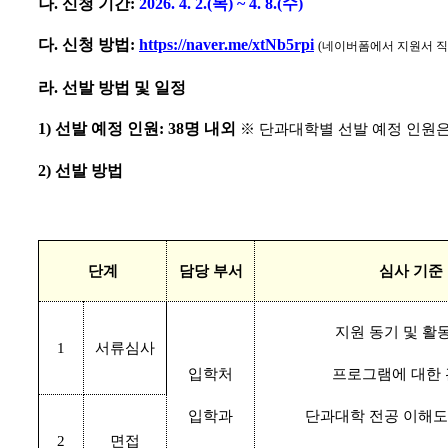
나
.
신청 기간
:
2026. 4. 2.(
목
) ~ 4. 8.(
수
)
다
.
신청 방법
:
https://naver.me/xtNb5rpi
(
네이버폼에서 지원서 직
라
.
선발 방법 및 일정
1)
선발 예정 인원
: 38
명 내외
※
단과대학별 선발 예정 인원은
2)
선발 방법
단계
담당 부서
심사 기준
지원 동기 및 활
1
서류심사
입학처
프로그램에 대한
입학과
단과대학 전공 이해도
면접
2