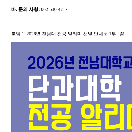
바
.
문의 사항
:
062-530-4717
붙임
1. 2026
년 전남대 전공 알리미 선발 안내문
1
부
.
끝
.