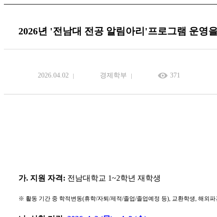
2026년 '전남대 전공 알림아리'프로그램 운영
2026.04.02
경제학부
371
가
.
지원 자격
:
전남대학교
1~2
학년 재학생
※
활동 기간 중 학적변동
(
휴학
/
자퇴
/
제적
/
졸업
/
졸업예정 등
),
교환학생
,
해외파견