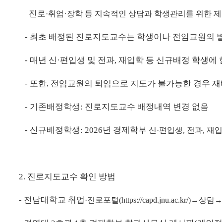
진로
·
·
취
업
장학 등
지속적인 상담과 학생관리를 위한 
- 최초 배정된 진로지도교수는 학생이나 전임교원의 
- 매년 신
·
편입생 및 전과, 재입학 등 신규배정 학생
- 또한, 전임교원의 퇴임으로 지도가 불가능한 경우 
-
기존배정학생: 진로지도교수 배정내역 변경 없음
- 신규배정학생:
2026년 경제학부
신
·
편입생,
전과, 재
2. 진로지도교수 확인 방법
- 전남대학교 취업
·
진로포털(
https://capd.jnu.ac.kr/)
→
상담