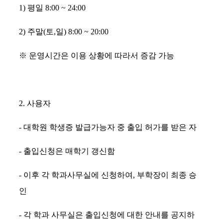
1)
평일
8:00 ~ 24:00
2)
주말
(
토
,
일
) 8:00 ~ 20:00
※
운영시간은 이용 상황에 따라서 증감 가능
2.
사용자
-
대학원 학생증 발급가능자 중 출입 허가를 받은 자
-
출입신청은 매학기 갱신함
-
이후 각 학과사무실에 신청하여
,
부학장이 최종 승
인
-
각 학과 사무실은 출입신청에 대한 안내를 공지하