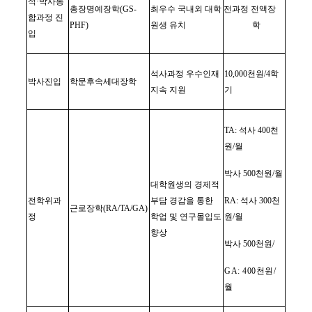
석
·
박사통
총장명예장학
(GS-
최우수 국내외 대학
전과정 전액장
합과정 진
PHF)
원생 유치
학
입
석사과정 우수인재
10,000
천원
/4
학
박사진입
학문후속세대장학
지속 지원
기
TA:
석사
400
천
원
/
월
박사
500
천원
/
월
대학원생의 경제적
전학위과
부담 경감을 통한
RA:
석사
300
천
근로장학
(RA/TA/GA)
정
학업 및 연구몰입도
원
/
월
향상
박사
500
천원
/
GA: 400
천원
/
월