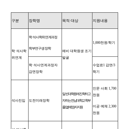
구분
장학명
목적
·
대상
지원내용
학
·
석사학위연계과정
1,000
천원
/
학기
학부연구생 장학
학
·
석사학
예비 대학원생 조기
위연계
발굴
학
·
석사연계과정자
수업료
1
감면
/3
감면장학
학기
인문
·
사회
1,700
일
반대학원에 진학하고
천원
석사진입
도전미래장학
자 하는 전남대학교 학부
이공
·
예체
2,300
졸업
(
예정
)
자 지원
천원