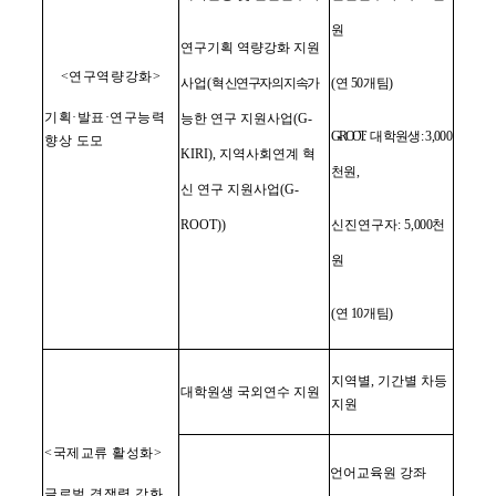
원
연구기획 역량강화 지원
<
연구역량강화
>
사업
(
혁
신연구자의 지속
가
(
연
50
개팀
)
기획
·
발표
·
연구능력
능한 연구 지원사업
(G-
G-ROOT
:
대학원생
: 3,000
향상 도모
KIRI),
지역사회연계 혁
천원
,
신 연구 지원사업
(G-
ROOT))
신진연구자
: 5
,000
천
원
(
연
10
개팀
)
지역별
,
기간별 차등
대학원생 국외연수 지원
지원
<
국제교류 활성화
>
언어교육원 강좌
글로벌 경쟁력 강화