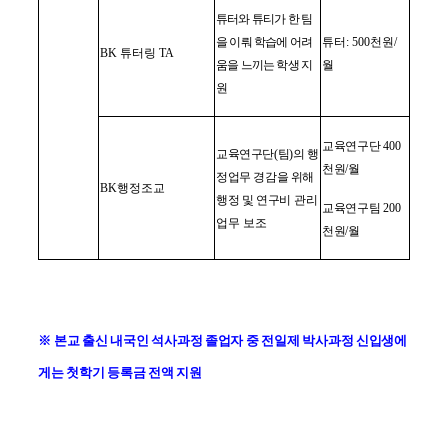
튜터와 튜티가 한 팀
을 이뤄 학습에 어려
튜터
: 500
천원
/
BK
튜터링
TA
움을 느끼는 학생 지
월
원
교육연구단
400
교육연구단
(
팀
)
의 행
천원
/
월
정업무 경감을 위해
BK
행정조교
행정 및 연구비
관리
교육연구팀
200
업무 보조
천원
/
월
※
본교 출신 내국인 석사과정 졸업자 중 전일제 박사과정 신입생에
게는 첫학기 등록금 전액 지원