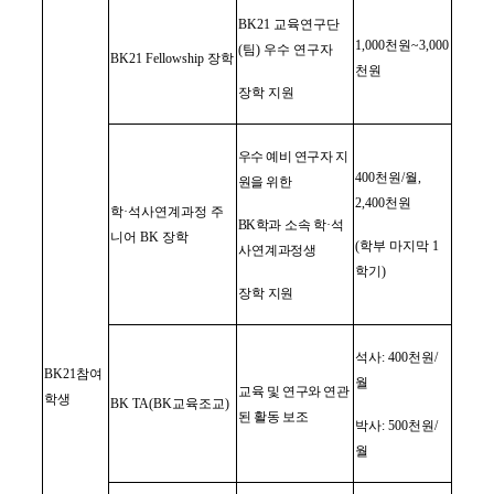
BK21
교육연구단
1,000
천원
~3,000
(
팀
)
우수 연구자
BK21 Fellowship
장학
천원
장학 지원
우수 예비 연구자 지
400
천원
/
월
,
원을 위한
2,400
천원
학
·
석사연계과정 주
BK
학과
소속 학
·
석
니어
BK
장학
(
학부 마지막
1
사연계과정생
학기
)
장학 지원
석사
: 400
천원
/
BK21
참여
월
교육 및 연구와 연관
학생
BK TA(BK
교육조교
)
된 활동 보조
박사
: 500
천원
/
월