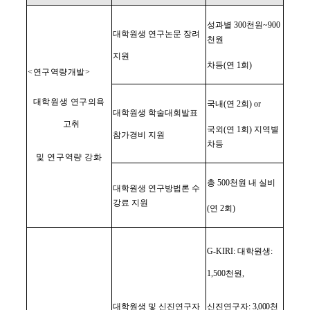
성과별
300
천원
~900
대학원생 연구논문 장려
천원
지원
차등
(
연
1
회
)
<
연구역량개발
>
대학원생 연구의욕
국내
(
연
2
회
) or
대학원생 학술대회발표
고취
국외
(
연
1
회
)
지역별
참가경비 지원
차등
및 연구역량 강화
총
500
천원 내 실비
대학원생 연구방법론 수
강료 지원
(
연
2
회
)
G-KIRI:
대학원생
:
1,500
천원
,
대학원생 및 신진연구자
신진연구자
:
3,000
천