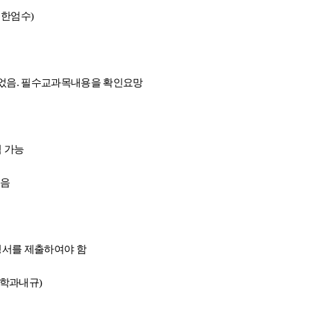
기한엄수
)
었음
.
필수교과목내용을 확인요망
 가능
않음
서를 제출하여야 함
학과내규
)