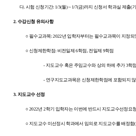
다
.
시험 신청기간
: 1/3(
월
) ~ 1/7(
금
)
까지 신청서 학과실 제출
(
2.
수강신청 유의사항
○
필수교과목
: 2022
년 입학자부터는 필수교과목이 지정되
○
신청제한학점
:
비전일제
6
학점
,
전일제
9
학점
-
지도교수 혹은 주임교수와 상의 하에 추가
3
학점
-
연구지도교과목은 신청제한학점에 포함되지 
3.
지도교수 선정
○
2022
년
2
학기 입학자는 이번에 반드시 지도교수선정요청
○
지도교수 미선정시 학과에서 임의로 지도교수를 배정함
(