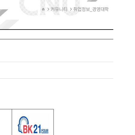
커뮤니티
취업정보_경영대학
활동소개