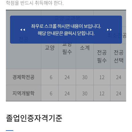
학점을 반드시 취득해야 한다.
교양 교과목
최소전공
전공
교양
교양
소계
필수
전공
전공
필수
선택
경제학전공
6
24
30
12
24
지역개발학
6
24
30
12
24
졸업인증자격기준